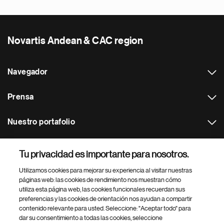
Novartis Andean & CAC region
Navegador
Prensa
Nuestro portafolio
Otras webs
Tu privacidad es importante para nosotros.
Utilizamos cookies para mejorar su experiencia al visitar nuestras
Footer Site Search
páginas web: las cookies de rendimiento nos muestran cómo
utiliza esta página web, las cookies funcionales recuerdan sus
preferencias y las cookies de orientación nos ayudan a compartir
contenido relevante para usted. Seleccione: "Aceptar todo" para
dar su consentimiento a todas las cookies, seleccione