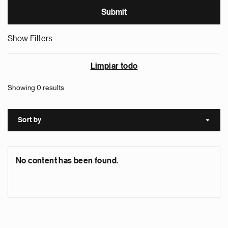
Show Filters
Limpiar todo
Showing 0 results
Sort by
Sort a
No content has been found.