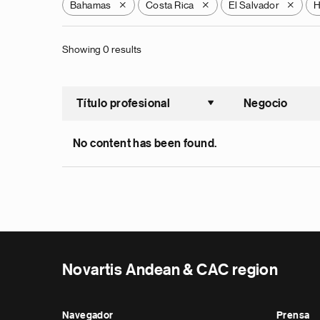
Bahamas
Costa Rica
El Salvador
H
X
X
X
Showing 0 results
Título profesional
Negocio
Ordenar a
No content has been found.
Novartis Andean & CAC region
Navegador
Prensa