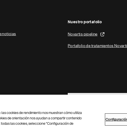
Nuestro portafolio
e noticias
Novartis pipeline
Portafolio de tratamientos Novart
Footer Site Search
b: las cookies de rendimiento nos muestran cómo utiliza
okies de orientación nos ayudan a compartir contenido
Configuració
 todas las cookies, seleccione "Configuración de