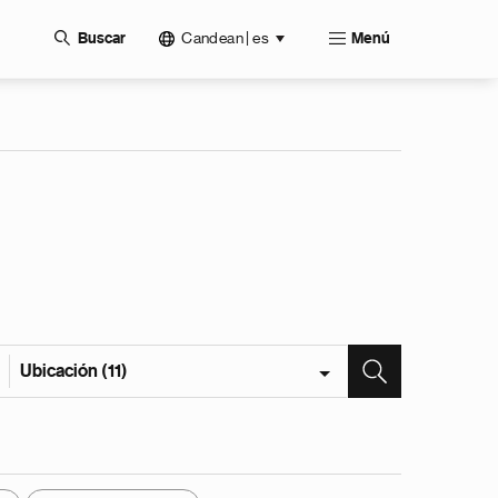
Candean | es
Buscar
Menú
Ubicación (11)