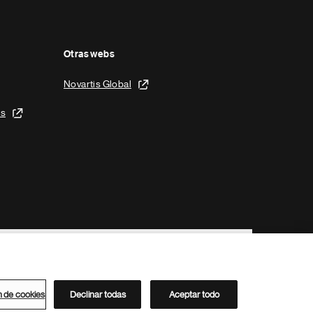
Otras webs
Novartis Global
is
n de cookies
Declinar todas
Aceptar todo
Directorio de Novartis