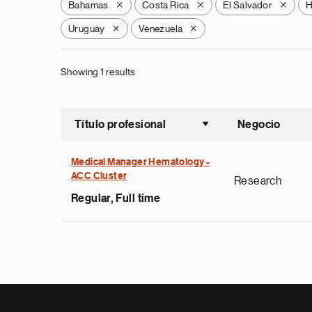
Bahamas
Costa Rica
El Salvador
H
X
X
X
Uruguay
Venezuela
X
X
Showing 1 results
Título profesional
Negocio
Ordenar a
Medical Manager Hematology -
ACC Cluster
Research
Regular, Full time