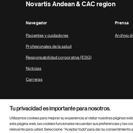
Novartis Andean & CAC region
Navegador
Prensa
Pacientes y cuidadores
Archivo d
Profesionales de la salud
Responsabilidad corporativa (ESG)
Noticias
Carreras
Tu privacidad es importante para nosotros.
Utilizamos cookies para mejorar su experiencia al visitar nuestras páginas we
esta página web, las cookies funcionales recuerdan sus preferencias y las co
relevante para usted. Seleccione: "Aceptar todo" para dar su consentimiento a
Parte
© 2026 Novartis AG