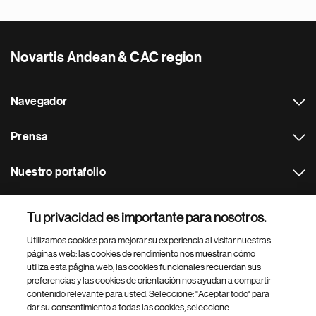
Novartis Andean & CAC region
Navegador
Prensa
Nuestro portafolio
Otras webs
Tu privacidad es importante para nosotros.
Utilizamos cookies para mejorar su experiencia al visitar nuestras
Footer Site Search
páginas web: las cookies de rendimiento nos muestran cómo
utiliza esta página web, las cookies funcionales recuerdan sus
preferencias y las cookies de orientación nos ayudan a compartir
contenido relevante para usted. Seleccione: "Aceptar todo" para
dar su consentimiento a todas las cookies, seleccione