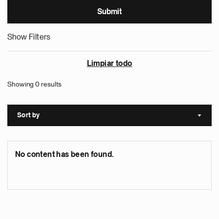
Show Filters
Limpiar todo
Showing 0 results
Sort by
Sort a
No content has been found.