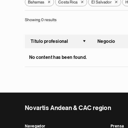
Bahamas
Costa Rica
El Salvador
H
X
X
X
Showing 0 results
Título profesional
Negocio
Ordenar a
No content has been found.
Novartis Andean & CAC region
Navegador
Prensa