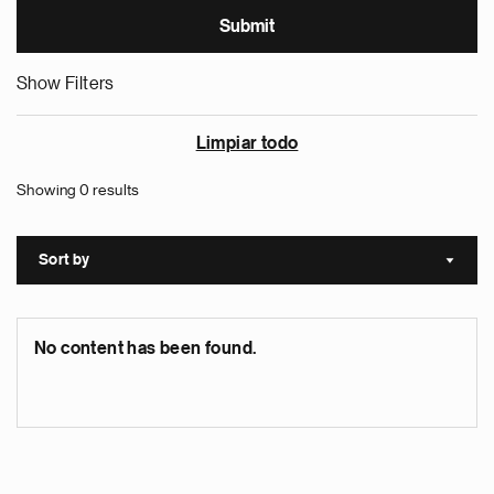
Show Filters
Limpiar todo
Showing 0 results
Sort by
Sort a
No content has been found.