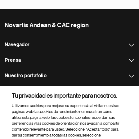
Novartis Andean & CAC region
Navegador
Prensa
Nuestro portafolio
Otras webs
Tu privacidad es importante para nosotros.
Utilizamos cookies para mejorar su experiencia al visitar nuestras
Footer Site Search
páginas web: las cookies de rendimiento nos muestran cómo
utiliza esta página web, las cookies funcionales recuerdan sus
preferencias y las cookies de orientación nos ayudan a compartir
contenido relevante para usted. Seleccione: "Aceptar todo" para
dar su consentimiento a todas las cookies, seleccione