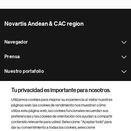
Novartis Andean & CAC region
Navegador
Prensa
Nuestro portafolio
Otras webs
Tu privacidad es importante para nosotros.
Utilizamos cookies para mejorar su experiencia al visitar nuestras
Footer Site Search
páginas web: las cookies de rendimiento nos muestran cómo
utiliza esta página web, las cookies funcionales recuerdan sus
preferencias y las cookies de orientación nos ayudan a compartir
contenido relevante para usted. Seleccione: "Aceptar todo" para
dar su consentimiento a todas las cookies, seleccione