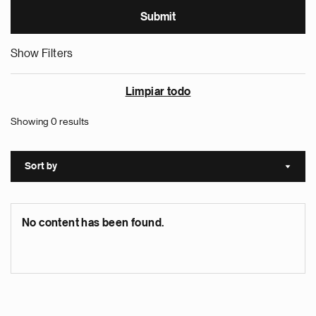
Show Filters
Limpiar todo
Showing 0 results
Sort by
Sort a
No content has been found.