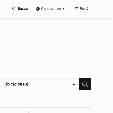
Candean | es
Buscar
Menú
Ubicación (8)