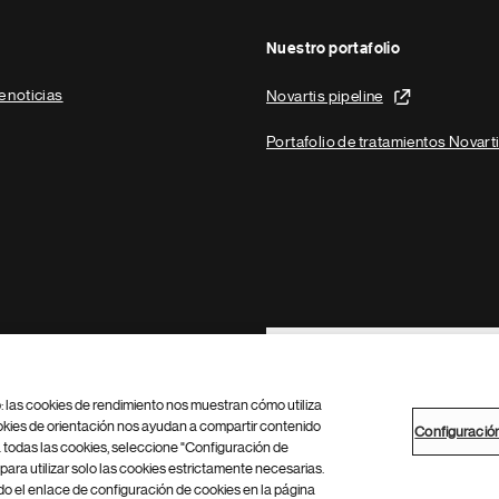
Nuestro portafolio
e noticias
Novartis pipeline
Portafolio de tratamientos Novart
Footer Site Search
b: las cookies de rendimiento nos muestran cómo utiliza
okies de orientación nos ayudan a compartir contenido
Configuració
 todas las cookies, seleccione "Configuración de
para utilizar solo las cookies estrictamente necesarias.
Configuración de cookies
Mapa del sitio
 el enlace de configuración de cookies en la página