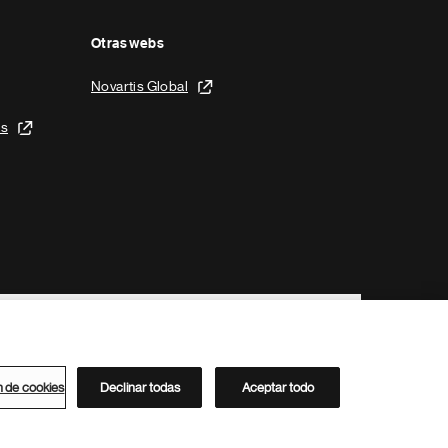
Otras webs
Novartis Global
is
n de cookies
Declinar todas
Aceptar todo
Directorio de Novartis
Este sitio está dirigido al público del clúster ACC