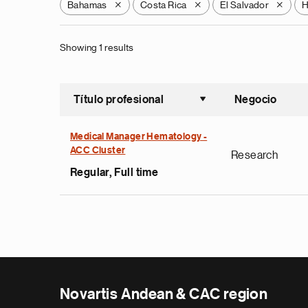
Bahamas
Costa Rica
El Salvador
H
X
X
X
Showing 1 results
Título profesional
Negocio
Ordenar a
Medical Manager Hematology -
ACC Cluster
Research
Regular, Full time
Novartis Andean & CAC region