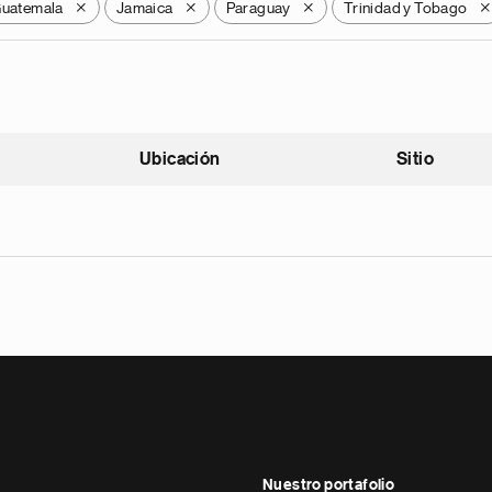
uatemala
Jamaica
Paraguay
Trinidad y Tobago
X
X
X
X
Ubicación
Sitio
scendente
Nuestro portafolio