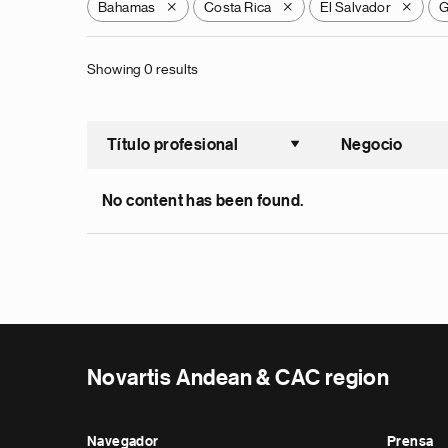
Bahamas
Costa Rica
El Salvador
G
X
X
X
Showing 0 results
Título profesional
Negocio
Ordenar a
No content has been found.
Novartis Andean & CAC region
Navegador
Prensa