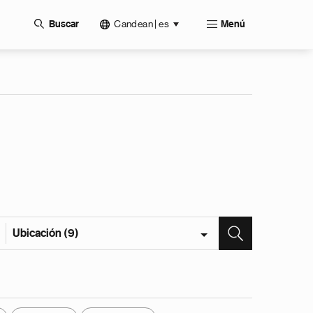
Candean | es
Buscar
Menú
Ubicación (9)