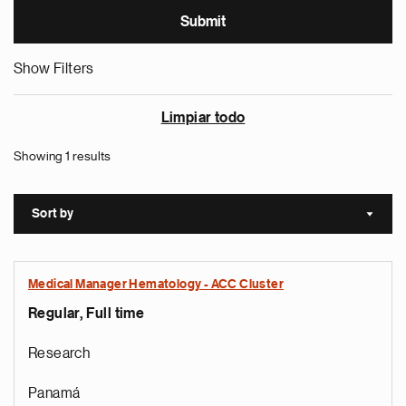
Show Filters
Limpiar todo
Showing 1 results
Sort by
Sort a
Medical Manager Hematology - ACC Cluster
Regular, Full time
Research
Panamá