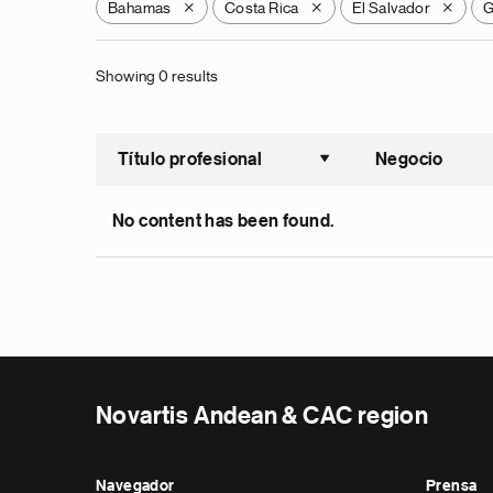
Bahamas
Costa Rica
El Salvador
G
X
X
X
Showing 0 results
Título profesional
Negocio
Ordenar a
No content has been found.
Novartis Andean & CAC region
Navegador
Prensa