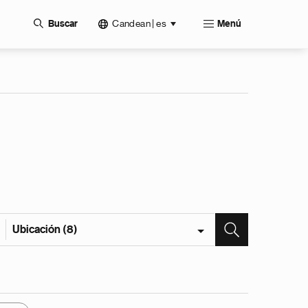
Candean | es
Buscar
Menú
Ubicación (8)