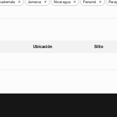
uatemala
Jamaica
Nicaragua
Panamá
Para
X
X
X
X
Ubicación
Sitio
scendente