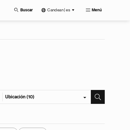
Candean | es
Buscar
Menú
Ubicación (10)