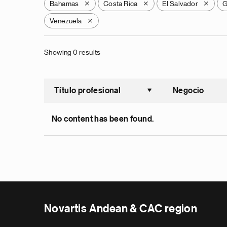
Bahamas
Costa Rica
El Salvador
G
X
X
X
Venezuela
X
Showing 0 results
Título profesional
Negocio
Ordenar a
No content has been found.
Novartis Andean & CAC region