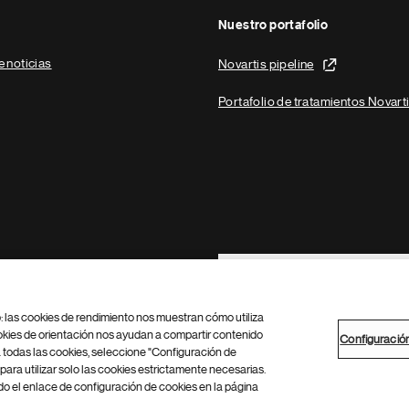
Nuestro portafolio
e noticias
Novartis pipeline
Portafolio de tratamientos Novart
Footer Site Search
b: las cookies de rendimiento nos muestran cómo utiliza
okies de orientación nos ayudan a compartir contenido
Configuració
 todas las cookies, seleccione "Configuración de
para utilizar solo las cookies estrictamente necesarias.
Configuración de cookies
Mapa del sitio
 el enlace de configuración de cookies en la página