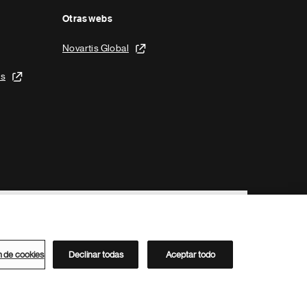
Otras webs
Novartis Global
is
n de cookies
Declinar todas
Aceptar todo
Directorio de Novartis
Este sitio está dirigido al público del clúster ACC