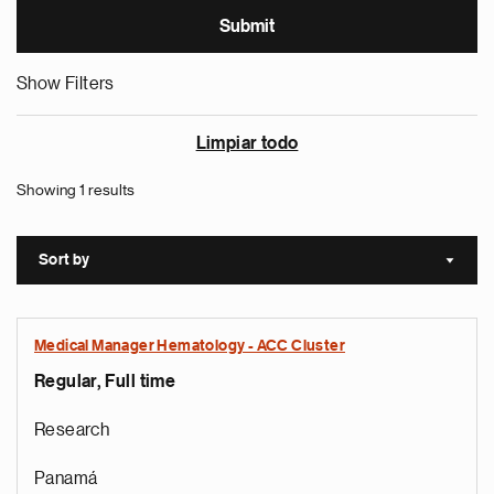
Show Filters
Limpiar todo
Showing 1 results
Sort by
Sort a
Medical Manager Hematology - ACC Cluster
Regular, Full time
Research
Panamá