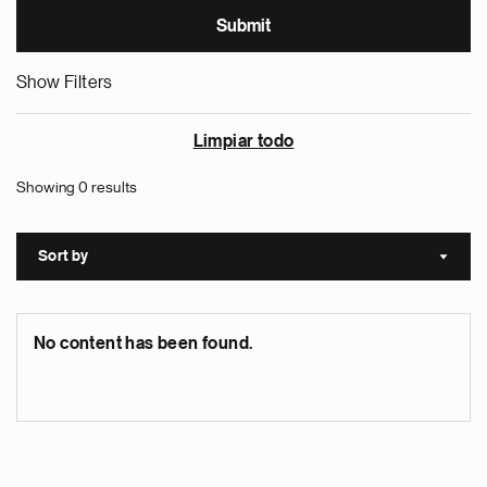
Show Filters
Limpiar todo
Showing 0 results
Sort by
Sort a
No content has been found.