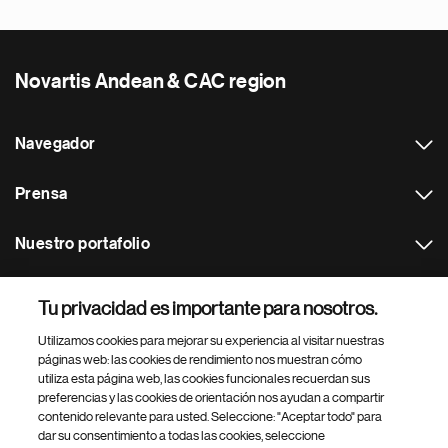
Novartis Andean & CAC region
Navegador
Prensa
Nuestro portafolio
Otras webs
Tu privacidad es importante para nosotros.
Utilizamos cookies para mejorar su experiencia al visitar nuestras
Footer Site Search
páginas web: las cookies de rendimiento nos muestran cómo
utiliza esta página web, las cookies funcionales recuerdan sus
preferencias y las cookies de orientación nos ayudan a compartir
contenido relevante para usted. Seleccione: "Aceptar todo" para
dar su consentimiento a todas las cookies, seleccione