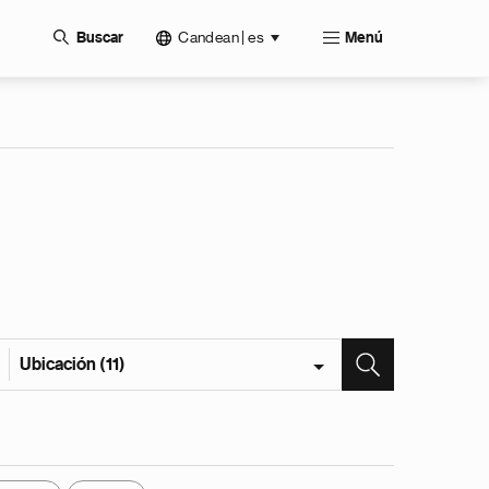
Candean | es
Buscar
Menú
Ubicación (11)