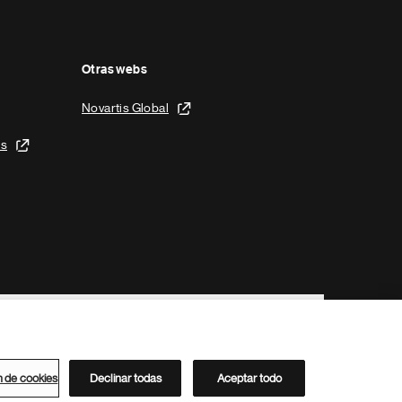
Otras webs
Novartis Global
is
n de cookies
Declinar todas
Aceptar todo
Directorio de Novartis