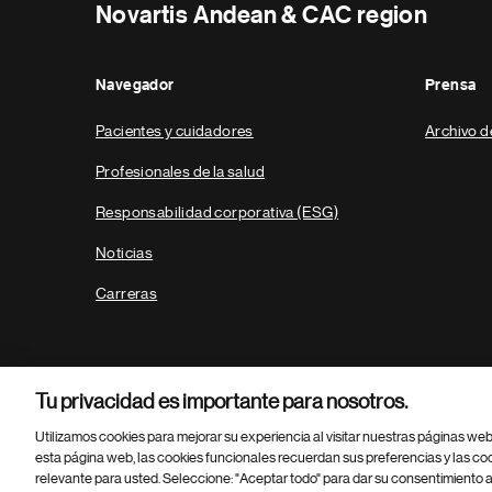
Novartis Andean & CAC region
Navegador
Prensa
Pacientes y cuidadores
Archivo d
Profesionales de la salud
Responsabilidad corporativa (ESG)
Noticias
Carreras
Tu privacidad es importante para nosotros.
Utilizamos cookies para mejorar su experiencia al visitar nuestras páginas we
esta página web, las cookies funcionales recuerdan sus preferencias y las co
relevante para usted. Seleccione: "Aceptar todo" para dar su consentimiento a
Parte
© 2026 Novartis AG