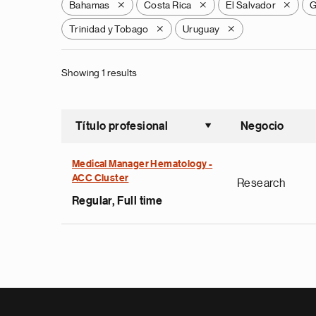
Bahamas
Costa Rica
El Salvador
G
X
X
X
Trinidad y Tobago
Uruguay
X
X
Showing 1 results
Título profesional
Negocio
Ordenar a
Medical Manager Hematology -
ACC Cluster
Research
Regular, Full time