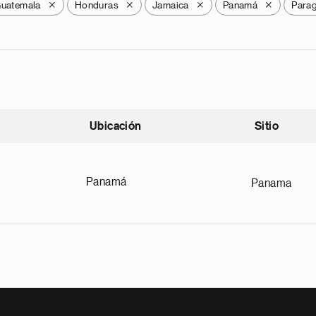
uatemala
Honduras
Jamaica
Panamá
Para
X
X
X
X
Ubicación
Sitio
scendente
Panamá
Panama