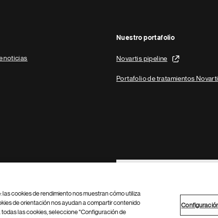
Nuestro portafolio
e noticias
Novartis pipeline
Portafolio de tratamientos Novart
Footer Site Search
b: las cookies de rendimiento nos muestran cómo utiliza
okies de orientación nos ayudan a compartir contenido
Configuració
 todas las cookies, seleccione "Configuración de