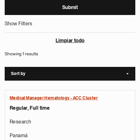
Show Filters
Limpiar todo
Showing 1 results
Sort by
Sort a
Medical Manager Hematology - ACC Cluster
Regular, Full time
Research
Panamá