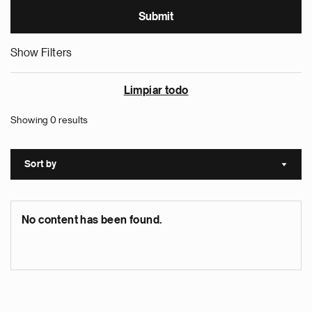
Show Filters
Limpiar todo
Showing 0 results
Sort by
Sort a
No content has been found.