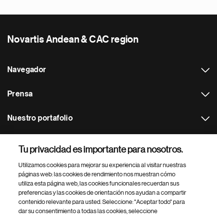
Novartis Andean & CAC region
Navegador
Prensa
Nuestro portafolio
Otras webs
Tu privacidad es importante para nosotros.
Utilizamos cookies para mejorar su experiencia al visitar nuestras
Footer Site Search
páginas web: las cookies de rendimiento nos muestran cómo
utiliza esta página web, las cookies funcionales recuerdan sus
preferencias y las cookies de orientación nos ayudan a compartir
contenido relevante para usted. Seleccione: "Aceptar todo" para
dar su consentimiento a todas las cookies, seleccione