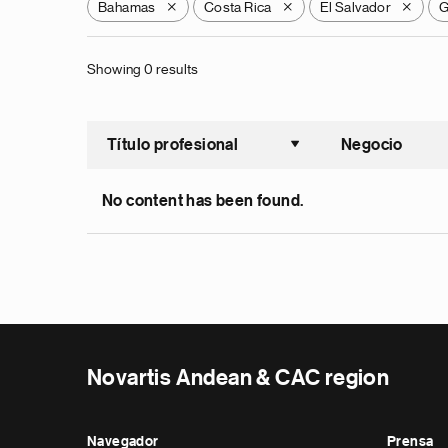
Bahamas
Costa Rica
El Salvador
G
X
X
X
Showing 0 results
Título profesional
Negocio
Ordenar a
No content has been found.
Novartis Andean & CAC region
Navegador
Prensa