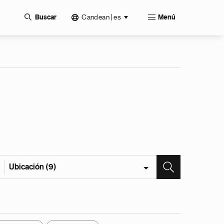
Candean | es
Buscar
Menú
Ubicación (9)