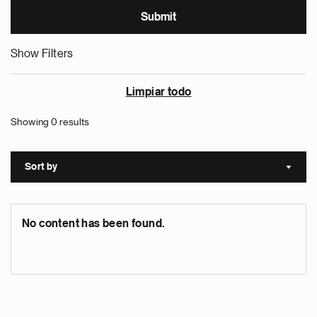
Show Filters
Limpiar todo
Showing 0 results
Sort by
Sort a
No content has been found.