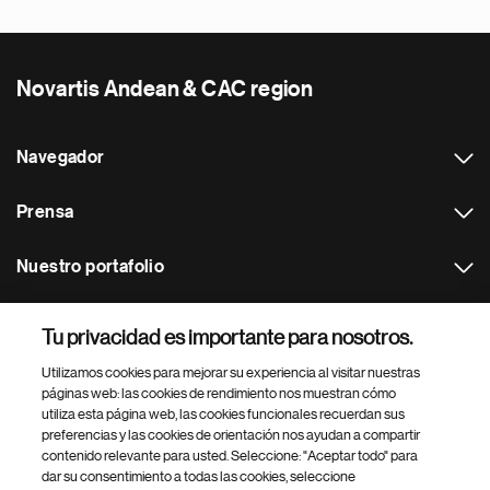
Novartis Andean & CAC region
Navegador
Prensa
Nuestro portafolio
Otras webs
Tu privacidad es importante para nosotros.
Utilizamos cookies para mejorar su experiencia al visitar nuestras
Footer Site Search
páginas web: las cookies de rendimiento nos muestran cómo
utiliza esta página web, las cookies funcionales recuerdan sus
preferencias y las cookies de orientación nos ayudan a compartir
contenido relevante para usted. Seleccione: "Aceptar todo" para
dar su consentimiento a todas las cookies, seleccione