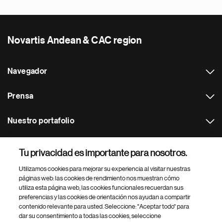
Novartis Andean & CAC region
Navegador
Prensa
Nuestro portafolio
Otras webs
Tu privacidad es importante para nosotros.
Utilizamos cookies para mejorar su experiencia al visitar nuestras
Footer Site Search
páginas web: las cookies de rendimiento nos muestran cómo
utiliza esta página web, las cookies funcionales recuerdan sus
preferencias y las cookies de orientación nos ayudan a compartir
contenido relevante para usted. Seleccione: "Aceptar todo" para
dar su consentimiento a todas las cookies, seleccione