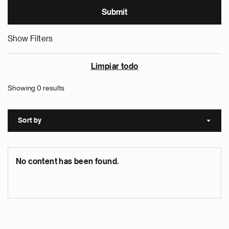
Show Filters
Limpiar todo
Showing 0 results
Sort by
Sort a
No content has been found.