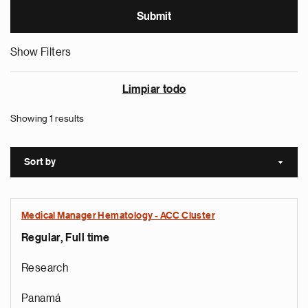
Show Filters
Limpiar todo
Showing 1 results
Sort by
Sort a
Medical Manager Hematology - ACC Cluster
Regular, Full time
Research
Panamá