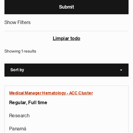
Show Filters
Limpiar todo
Showing 1 results
Sort by
Sort a
Medical Manager Hematology - ACC Cluster
Regular, Full time
Research
Panamá