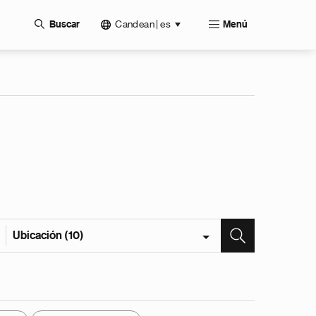
Candean | es
Buscar
Menú
Ubicación (10)