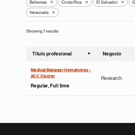
Bahamas
Costa Rica
El Salvador
G
X
X
X
Venezuela
X
Showing 1 results
Título profesional
Negocio
Ordenar a
Medical Manager Hematology -
ACC Cluster
Research
Regular, Full time