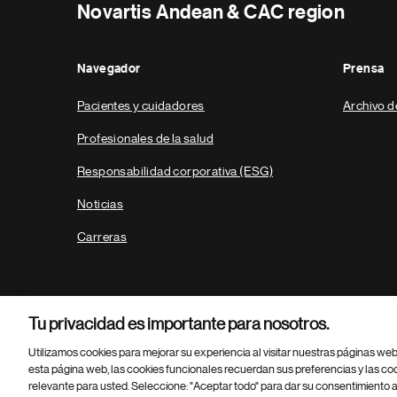
Novartis Andean & CAC region
Navegador
Prensa
Pacientes y cuidadores
Archivo d
Profesionales de la salud
Responsabilidad corporativa (ESG)
Noticias
Carreras
Tu privacidad es importante para nosotros.
Utilizamos cookies para mejorar su experiencia al visitar nuestras páginas we
esta página web, las cookies funcionales recuerdan sus preferencias y las co
relevante para usted. Seleccione: "Aceptar todo" para dar su consentimiento a
Parte
© 2026 Novartis AG