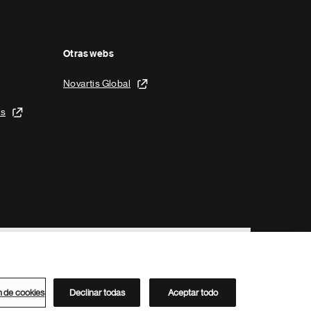
Otras webs
Novartis Global
is
n de cookies
Declinar todas
Aceptar todo
Directorio de Novartis