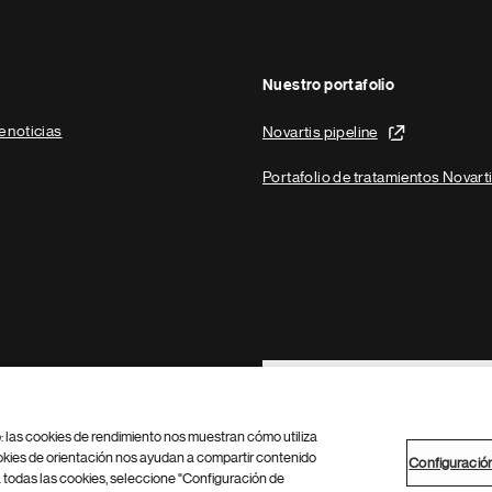
Nuestro portafolio
e noticias
Novartis pipeline
Portafolio de tratamientos Novart
Footer Site Search
b: las cookies de rendimiento nos muestran cómo utiliza
okies de orientación nos ayudan a compartir contenido
Configuració
 todas las cookies, seleccione "Configuración de