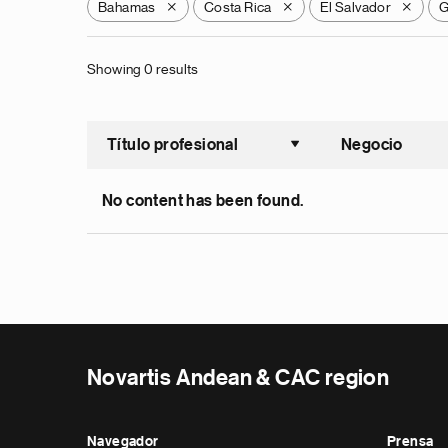
Bahamas
Costa Rica
El Salvador
G
X
X
X
Showing 0 results
Título profesional
Negocio
Ordenar a
No content has been found.
Novartis Andean & CAC region
Navegador
Prensa