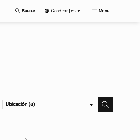
Candean | es
Buscar
Menú
Ubicación (8)