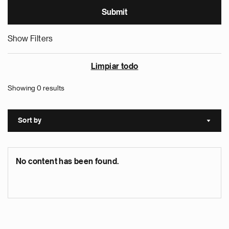
Show Filters
Limpiar todo
Showing 0 results
Sort by
Sort a
No content has been found.