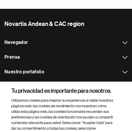
Novartis Andean & CAC region
Navegador
Prensa
Nuestro portafolio
Otras webs
Tu privacidad es importante para nosotros.
Utilizamos cookies para mejorar su experiencia al visitar nuestras
Footer Site Search
páginas web: las cookies de rendimiento nos muestran cómo
utiliza esta página web, las cookies funcionales recuerdan sus
preferencias y las cookies de orientación nos ayudan a compartir
contenido relevante para usted. Seleccione: "Aceptar todo" para
dar su consentimiento a todas las cookies, seleccione