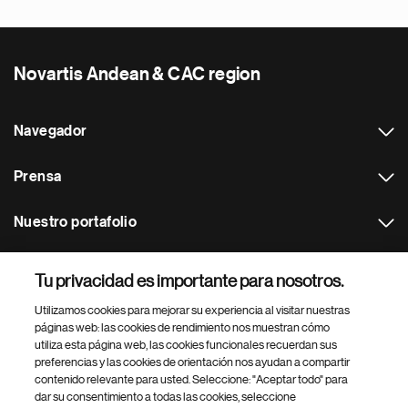
Novartis Andean & CAC region
Navegador
Prensa
Nuestro portafolio
Otras webs
Tu privacidad es importante para nosotros.
Utilizamos cookies para mejorar su experiencia al visitar nuestras
Footer Site Search
páginas web: las cookies de rendimiento nos muestran cómo
utiliza esta página web, las cookies funcionales recuerdan sus
preferencias y las cookies de orientación nos ayudan a compartir
contenido relevante para usted. Seleccione: "Aceptar todo" para
dar su consentimiento a todas las cookies, seleccione