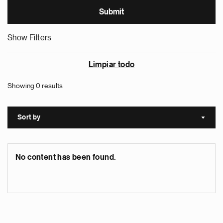
Show Filters
Limpiar todo
Showing 0 results
Sort by
Sort a
No content has been found.