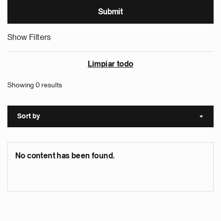
Show Filters
Limpiar todo
Showing 0 results
Sort by
Sort a
No content has been found.