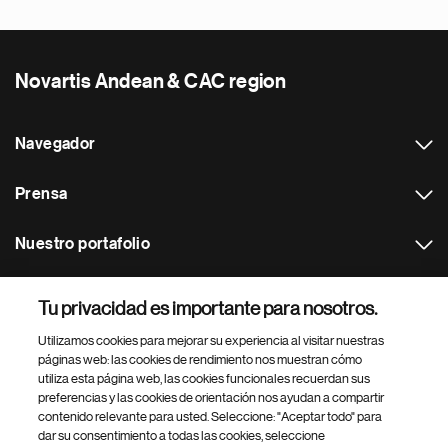
Novartis Andean & CAC region
Navegador
Prensa
Nuestro portafolio
Otras webs
Tu privacidad es importante para nosotros.
Utilizamos cookies para mejorar su experiencia al visitar nuestras
Footer Site Search
páginas web: las cookies de rendimiento nos muestran cómo
utiliza esta página web, las cookies funcionales recuerdan sus
preferencias y las cookies de orientación nos ayudan a compartir
contenido relevante para usted. Seleccione: "Aceptar todo" para
dar su consentimiento a todas las cookies, seleccione