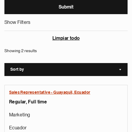
Show Filters
Limpiar todo
Showing 2 results
Sort by
Sort a
Sales Representative - Guayaquil, Ecuador
Regular, Full time
Marketing
Ecuador