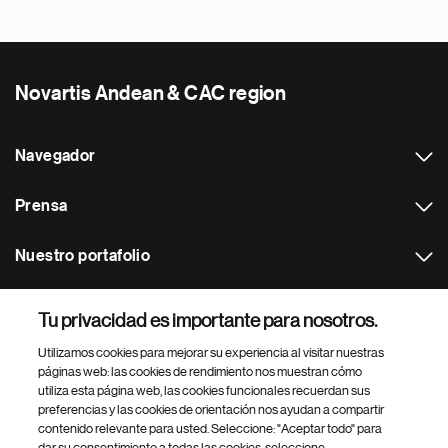
Novartis Andean & CAC region
Navegador
Prensa
Nuestro portafolio
Otras webs
Tu privacidad es importante para nosotros.
Utilizamos cookies para mejorar su experiencia al visitar nuestras
Footer Site Search
páginas web: las cookies de rendimiento nos muestran cómo
utiliza esta página web, las cookies funcionales recuerdan sus
preferencias y las cookies de orientación nos ayudan a compartir
contenido relevante para usted. Seleccione: "Aceptar todo" para
dar su consentimiento a todas las cookies, seleccione