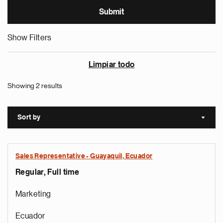
Show Filters
Limpiar todo
Showing 2 results
Sort by
Sort a
Sales Representative - Guayaquil, Ecuador
Regular, Full time
Marketing
Ecuador