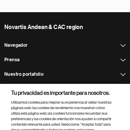
Novartis Andean & CAC region
Navegador
Prensa
Nuestro portafolio
Otras webs
Tu privacidad es importante para nosotros.
Utilizamos cookies para mejorar su experiencia al visitar nuestras
Footer Site Search
páginas web: las cookies de rendimiento nos muestran cómo
utiliza esta página web, las cookies funcionales recuerdan sus
preferencias y las cookies de orientación nos ayudan a compartir
contenido relevante para usted. Seleccione: "Aceptar todo" para
dar su consentimiento a todas las cookies, seleccione