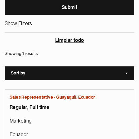
Show Filters
Limpiar todo
Showing 1 results
Sort by
Sort a
Sales Representative - Guayaquil, Ecuador
Regular, Full time
Marketing
Ecuador