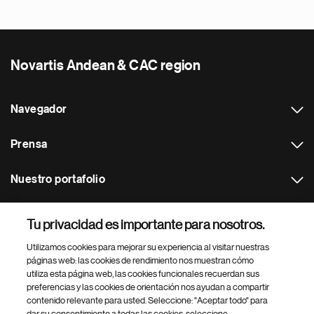
Novartis Andean & CAC region
Navegador
Prensa
Nuestro portafolio
Otras webs
Tu privacidad es importante para nosotros.
Utilizamos cookies para mejorar su experiencia al visitar nuestras
Footer Site Search
páginas web: las cookies de rendimiento nos muestran cómo
utiliza esta página web, las cookies funcionales recuerdan sus
preferencias y las cookies de orientación nos ayudan a compartir
contenido relevante para usted. Seleccione: "Aceptar todo" para
dar su consentimiento a todas las cookies, seleccione