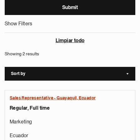
Show Filters
Limpiar todo
Showing 2 results
Sort by
Sort a
Sales Representative - Guayaquil, Ecuador
Regular, Full time
Marketing
Ecuador