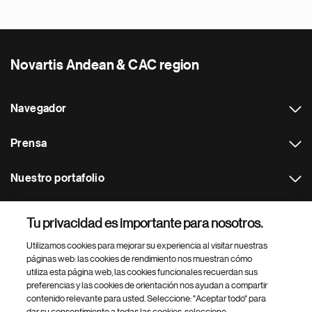
Novartis Andean & CAC region
Navegador
Prensa
Nuestro portafolio
Otras webs
Tu privacidad es importante para nosotros.
Utilizamos cookies para mejorar su experiencia al visitar nuestras
Footer Site Search
páginas web: las cookies de rendimiento nos muestran cómo
utiliza esta página web, las cookies funcionales recuerdan sus
preferencias y las cookies de orientación nos ayudan a compartir
contenido relevante para usted. Seleccione: "Aceptar todo" para
dar su consentimiento a todas las cookies, seleccione