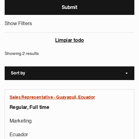
Show Filters
Limpiar todo
Showing 2 results
Sort by
Sort a
Sales Representative - Guayaquil, Ecuador
Regular, Full time
Marketing
Ecuador