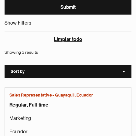
Show Filters
Limpiar todo
Showing 3 results
Sort by
Sort a
Sales Representative - Guayaquil, Ecuador
Regular, Full time
Marketing
Ecuador