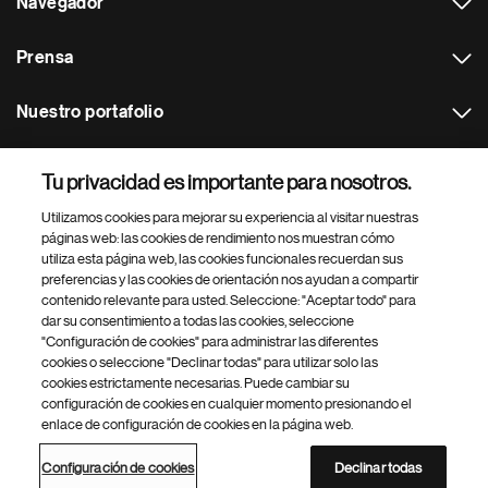
Navegador
Prensa
Nuestro portafolio
Otras webs
Tu privacidad es importante para nosotros.
Utilizamos cookies para mejorar su experiencia al visitar nuestras
Footer Site Search
páginas web: las cookies de rendimiento nos muestran cómo
utiliza esta página web, las cookies funcionales recuerdan sus
preferencias y las cookies de orientación nos ayudan a compartir
contenido relevante para usted. Seleccione: "Aceptar todo" para
dar su consentimiento a todas las cookies, seleccione
"Configuración de cookies" para administrar las diferentes
cookies o seleccione "Declinar todas" para utilizar solo las
cookies estrictamente necesarias. Puede cambiar su
Parte
© 2026 Novartis AG
configuración de cookies en cualquier momento presionando el
inferior
enlace de configuración de cookies en la página web.
Política de privacidad
Términos de uso
Accesibilidad
del
Configuración de cookies
Mapa del sitio
pie
Configuración de cookies
Declinar todas
de