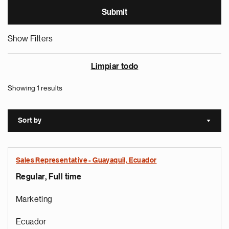
Show Filters
Limpiar todo
Showing 1 results
Sort by
Sort a
Sales Representative - Guayaquil, Ecuador
Regular, Full time
Marketing
Ecuador