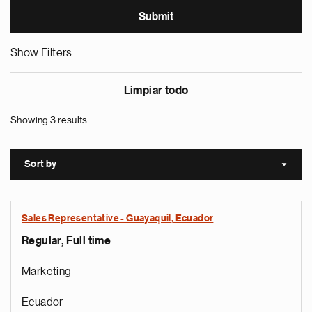
Show Filters
Limpiar todo
Showing 3 results
Sort by
Sort a
Sales Representative - Guayaquil, Ecuador
Regular, Full time
Marketing
Ecuador