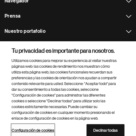
Navegador
Prensa
Nuestro portafolio
Otras webs
Tu privacidad es importante para nosotros.
Utilizamos cookies para mejorar su experiencia al visitar nuestras
Footer Site Search
páginas web: las cookies de rendimiento nos muestran cómo
utiliza esta página web, las cookies funcionales recuerdan sus
preferencias y las cookies de orientación nos ayudan a compartir
contenido relevante para usted. Seleccione: "Aceptar todo" para
dar su consentimiento a todas las cookies, seleccione
"Configuración de cookies" para administrar las diferentes
cookies o seleccione "Declinar todas" para utilizar solo las
cookies estrictamente necesarias. Puede cambiar su
Parte
© 2026 Novartis AG
configuración de cookies en cualquier momento presionando el
inferior
enlace de configuración de cookies en la página web.
Política de privacidad
Términos de uso
Accesibilidad
del
Configuración de cookies
Mapa del sitio
pie
Configuración de cookies
Declinar todas
de