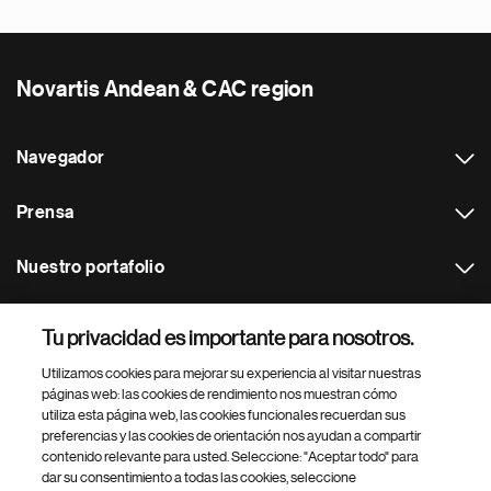
Novartis Andean & CAC region
Navegador
Prensa
Nuestro portafolio
Otras webs
Tu privacidad es importante para nosotros.
Utilizamos cookies para mejorar su experiencia al visitar nuestras
Footer Site Search
páginas web: las cookies de rendimiento nos muestran cómo
utiliza esta página web, las cookies funcionales recuerdan sus
preferencias y las cookies de orientación nos ayudan a compartir
contenido relevante para usted. Seleccione: "Aceptar todo" para
dar su consentimiento a todas las cookies, seleccione