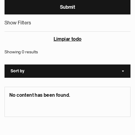
Show Filters
Limpiar todo
Showing 0 results
Sort by
Sort a
No content has been found.