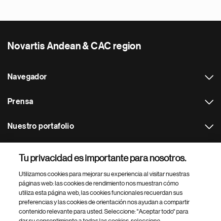
Novartis Andean & CAC region
Navegador
Prensa
Nuestro portafolio
Otras webs
Tu privacidad es importante para nosotros.
Utilizamos cookies para mejorar su experiencia al visitar nuestras
Footer Site Search
páginas web: las cookies de rendimiento nos muestran cómo
utiliza esta página web, las cookies funcionales recuerdan sus
preferencias y las cookies de orientación nos ayudan a compartir
contenido relevante para usted. Seleccione: "Aceptar todo" para
dar su consentimiento a todas las cookies, seleccione