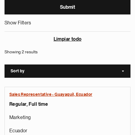
Show Filters
Limpiar todo
Showing 2 results
Sort by
Sort a
Sales Representative - Guayaquil, Ecuador
Regular, Full time
Marketing
Ecuador