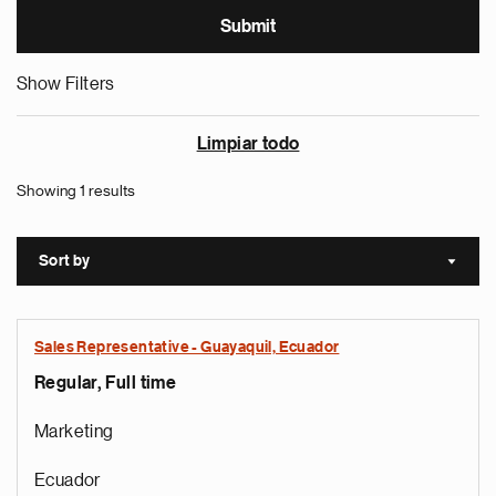
Show Filters
Limpiar todo
Showing 1 results
Sort by
Sort a
Sales Representative - Guayaquil, Ecuador
Regular, Full time
Marketing
Ecuador