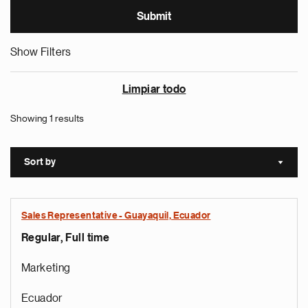
Show Filters
Limpiar todo
Showing 1 results
Sort by
Sort a
Sales Representative - Guayaquil, Ecuador
Regular, Full time
Marketing
Ecuador