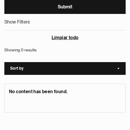
Show Filters
Limpiar todo
Showing 0 results
Sort by
Sort a
No content has been found.