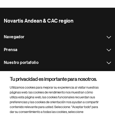
Novartis Andean & CAC region
Navegador
Prensa
Nuestro portafolio
Otras webs
Tu privacidad es importante para nosotros.
Utilizamos cookies para mejorar su experiencia al visitar nuestras
Footer Site Search
páginas web: las cookies de rendimiento nos muestran cómo
utiliza esta página web, las cookies funcionales recuerdan sus
preferencias y las cookies de orientación nos ayudan a compartir
contenido relevante para usted. Seleccione: "Aceptar todo" para
dar su consentimiento a todas las cookies, seleccione