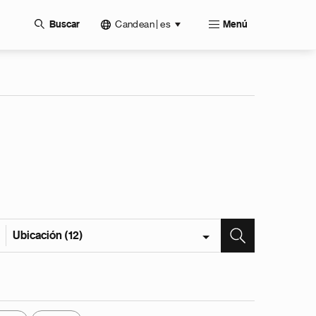
Candean | es
Buscar
Menú
Ubicación (12)