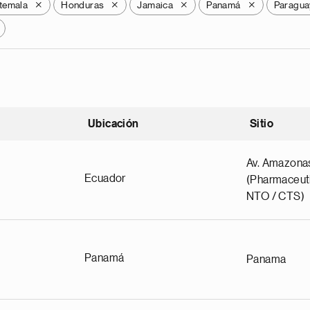
temala
Honduras
Jamaica
Panamá
Paragua
X
X
X
X
Ubicación
Sitio
scendente
Av. Amazona
Ecuador
(Pharmaceuti
NTO / CTS)
Panamá
Panama