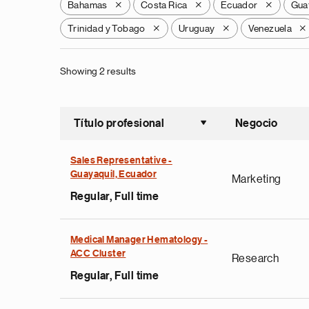
Bahamas
Costa Rica
Ecuador
Gua
X
X
X
Trinidad y Tobago
Uruguay
Venezuela
X
X
X
Showing 2 results
Título profesional
Negocio
Ordenar a
Sales Representative -
Guayaquil, Ecuador
Marketing
Regular, Full time
Medical Manager Hematology -
ACC Cluster
Research
Regular, Full time