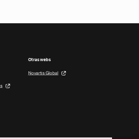
Otras webs
Novartis Global
is