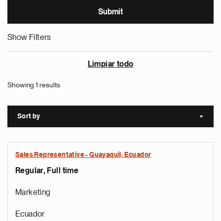
Show Filters
Limpiar todo
Showing 1 results
Sort by
Sort a
Sales Representative - Guayaquil, Ecuador
Regular, Full time
Marketing
Ecuador