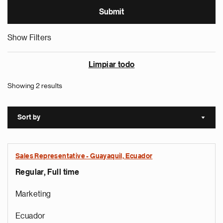
Show Filters
Limpiar todo
Showing 2 results
Sort by
Sort a
Sales Representative - Guayaquil, Ecuador
Regular, Full time
Marketing
Ecuador