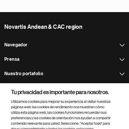
Novartis Andean & CAC region
Navegador
Prensa
Nuestro portafolio
Otras webs
Tu privacidad es importante para nosotros.
Utilizamos cookies para mejorar su experiencia al visitar nuestras
Footer Site Search
páginas web: las cookies de rendimiento nos muestran cómo
utiliza esta página web, las cookies funcionales recuerdan sus
preferencias y las cookies de orientación nos ayudan a compartir
contenido relevante para usted. Seleccione: "Aceptar todo" para
dar su consentimiento a todas las cookies, seleccione