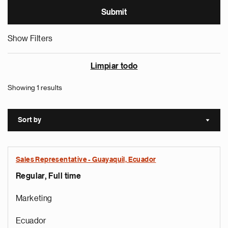
Show Filters
Limpiar todo
Showing 1 results
Sort by
Sort a
Sales Representative - Guayaquil, Ecuador
Regular, Full time
Marketing
Ecuador