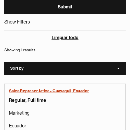
Show Filters
Limpiar todo
Showing 1 results
Sort by
Sort a
Sales Representative - Guayaquil, Ecuador
Regular, Full time
Marketing
Ecuador