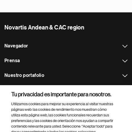
Novartis Andean & CAC region
Navegador
Prensa
Nuestro portafolio
Otras webs
Tu privacidad es importante para nosotros.
Utilizamos cookies para mejorar su experiencia al visitar nuestras
Footer Site Search
páginas web: las cookies de rendimiento nos muestran cómo
utiliza esta página web, las cookies funcionales recuerdan sus
preferencias y las cookies de orientación nos ayudan a compartir
contenido relevante para usted. Seleccione: "Aceptar todo" para
dar su consentimiento a todas las cookies, seleccione