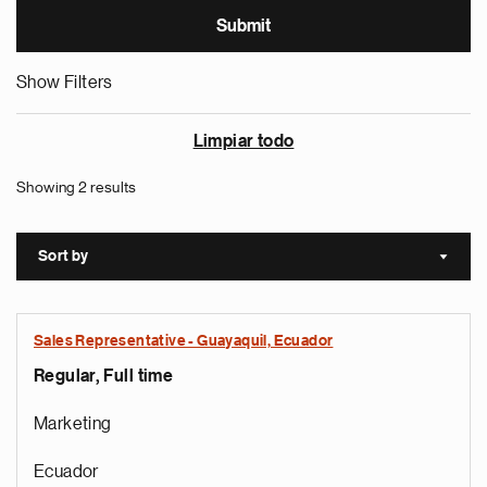
Show Filters
Limpiar todo
Showing 2 results
Sort by
Sort a
Sales Representative - Guayaquil, Ecuador
Regular, Full time
Marketing
Ecuador