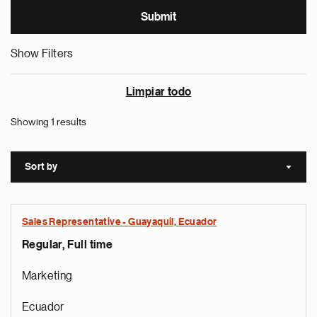
Show Filters
Limpiar todo
Showing 1 results
Sort by
Sort a
Sales Representative - Guayaquil, Ecuador
Regular, Full time
Marketing
Ecuador