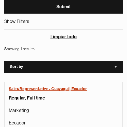
Show Filters
Limpiar todo
Showing 1 results
Sort by
Sort a
Sales Representative - Guayaquil, Ecuador
Regular, Full time
Marketing
Ecuador