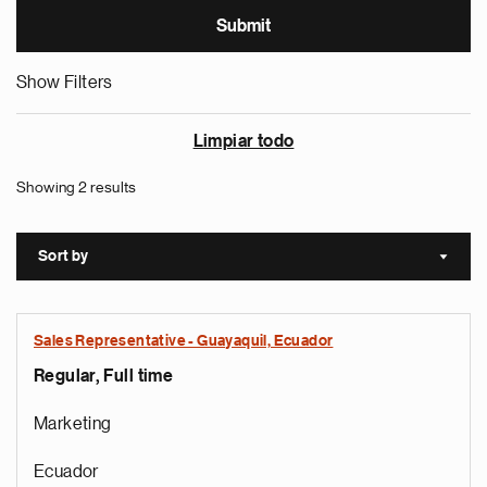
Show Filters
Limpiar todo
Showing 2 results
Sort by
Sort a
Sales Representative - Guayaquil, Ecuador
Regular, Full time
Marketing
Ecuador