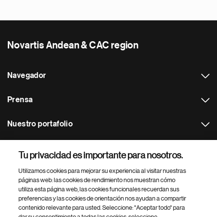
Novartis Andean & CAC region
Navegador
Prensa
Nuestro portafolio
Otras webs
Tu privacidad es importante para nosotros.
Utilizamos cookies para mejorar su experiencia al visitar nuestras
Footer Site Search
páginas web: las cookies de rendimiento nos muestran cómo
utiliza esta página web, las cookies funcionales recuerdan sus
preferencias y las cookies de orientación nos ayudan a compartir
contenido relevante para usted. Seleccione: "Aceptar todo" para
dar su consentimiento a todas las cookies, seleccione