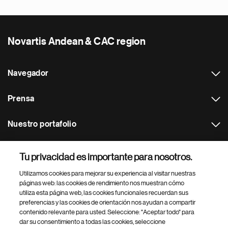
Novartis Andean & CAC region
Navegador
Prensa
Nuestro portafolio
Otras webs
Tu privacidad es importante para nosotros.
Utilizamos cookies para mejorar su experiencia al visitar nuestras
Footer Site Search
páginas web: las cookies de rendimiento nos muestran cómo
utiliza esta página web, las cookies funcionales recuerdan sus
preferencias y las cookies de orientación nos ayudan a compartir
contenido relevante para usted. Seleccione: "Aceptar todo" para
dar su consentimiento a todas las cookies, seleccione