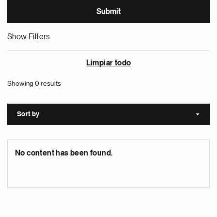
Show Filters
Limpiar todo
Showing 0 results
Sort by
Sort a
No content has been found.